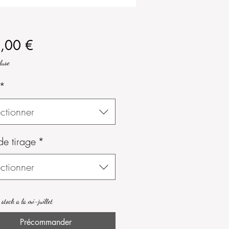
Prix
,00 €
luse
*
ctionner
de tirage
*
ctionner
 stock a la mi-juillet
Précommander