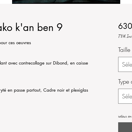
ko k'an ben 9
630
TVA Inc
pour ces oeuvres
Taille
lant avec contrecollage sur Dibond, en caisse
Séle
Type 
yté en passe partout, Cadre noir et plexiglas
Séle
retour en