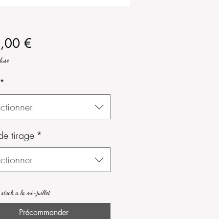
Prix
,00 €
luse
*
ctionner
de tirage
*
ctionner
 stock a la mi-juillet
Précommander