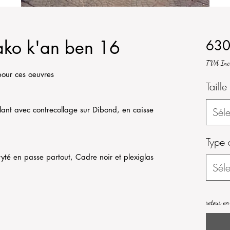
ko k'an ben 16
630
TVA Inc
pour ces oeuvres
Taille
lant avec contrecollage sur Dibond, en caisse
Séle
Type 
yté en passe partout, Cadre noir et plexiglas
Séle
retour en