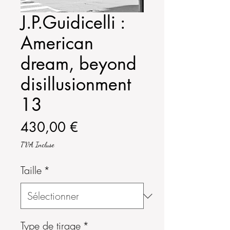
J.P.Guidicelli :
American
dream, beyond
disillusionment
13
Prix
430,00 €
TVA Incluse
Taille
*
Type de tirage
*