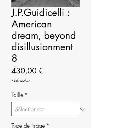
J.P.Guidicelli :
American
dream, beyond
disillusionment
8
Prix
430,00 €
TVA Incluse
Taille
*
Type de tirage
*