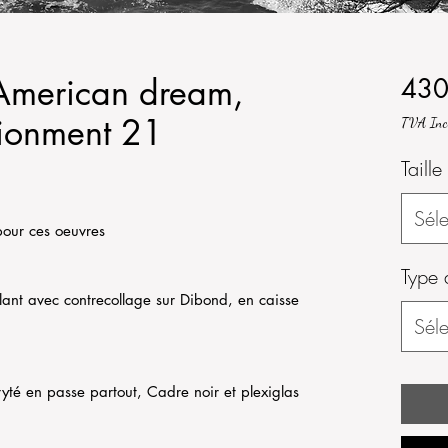
: American dream,
430
sionment 21
TVA Inc
Taille
Séle
pour ces oeuvres
Type 
lant avec contrecollage sur Dibond, en caisse
Séle
yté en passe partout, Cadre noir et plexiglas