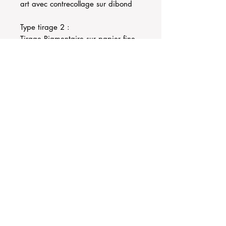
art avec contrecollage sur dibond
Type tirage 2 :
Tirage Pigmentaire sur papier fine
art avec contrecollage sur dibond
encadré en caisse americaine
Type tirage 3 : Tirage pigmentaire
sur papier fine art, passe partout,
cadre aluminium verre anti reflet et
anti UV
Jam-teery agency
Contact@jamteery.com