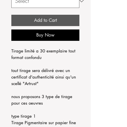
Add to Cart
Buy Now
Tirage limité a 30 exemplaire tout
format confondu
tout tirage sera délivré avec un
certificat d'authenticité ainsi qu'un
scellé "Artrust"
nous proposons 3 type de tirage
pour ces oeuvres
type tirage 1
Tirage Pigmentaire sur papier fine