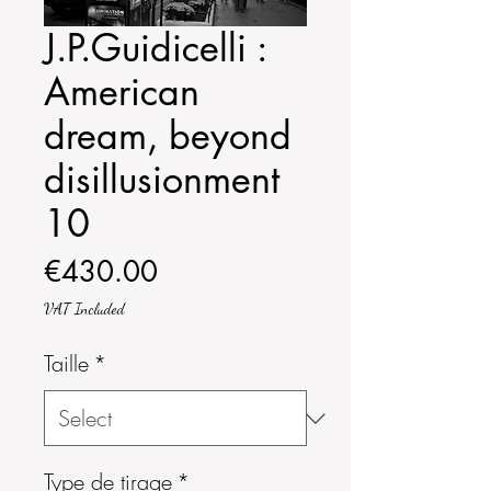
J.P.Guidicelli :
American
dream, beyond
disillusionment
10
Price
€430.00
VAT Included
Taille
*
Type de tirage
*