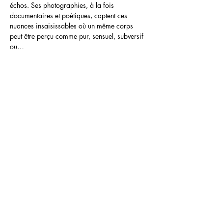
échos. Ses photographies, à la fois 
documentaires et poétiques, captent ces 
nuances insaisissables où un même corps 
peut être perçu comme pur, sensuel, subversif 
ou…
Show More
Share this event
Jam-teery agency
Contact@jamteery.com